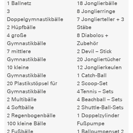
1 Ballnetz
18 Jonglierbälle
3
8 Jonglierringe
Doppelgymnastikbälle
7 Jonglierteller + 3
2 Hüpfbälle
Stäbe
4 große
8 Diabolos +
Gymnastikbälle
Zubehör
7 mittlere
2 Devil – Stick
Gymnastikbälle
20 Jongliertücher
10 kleine
12 Jonglierkeulen
Gymnastikbälle
1 Catch-Ball
20 Plastikstöpsel für
2 Scoop-Set
Gymnastikbälle
4 Tennis – Sets
2 Multibälle
4 Beachball – Sets
4 Softbälle
2 Shuttle-Ball-Sets
2 Regenbogenbälle
1 Doppelzylinder
100 kleine Bälle
Fußpumpe
2 Fußbälle
1 Ballpumpenset 2