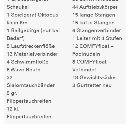
Schaukel
44 Auftriebskörper
1 Spielgerät Oktopus
15 lange Stangen
klein 6m
15 kurze Stangen
1 Ballgebirge (nur bei
6 Stangenverbinder
Bedarf)
1 Leiter mit 4 Stufen
5 Laufstreckenflöße
12 COMFYfloat –
13 Materialverbinder
Poolnudeln
4 Schwimmflöße
8 COMFYfloat –
6 Wave-Board
Verbinder
32
18 Gewichtssäcke
Slalomtauchbänder
3 Gurtretter neu
5 gr.
Flippertauchreifen
12 kl.
Flippertauchreifen