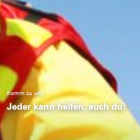
seit 1913 im Einsatz fürs
Leben
Gemeinsam stark
in der
Wasserrettung
Komm zu uns
Jeder kann helfen, auch du!