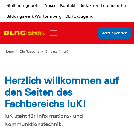
Stellenangebote
Presse
Kontakt
Redaktion Lebensretter
Bildungswerk Württemberg
DLRG-Jugend
Jetzt spenden
Home
Die Ressorts
Einsatz
IuK
Herzlich willkommen auf
den Seiten des
Fachbereichs IuK!
IuK steht für Informations- und
Kommunktionstechnik.