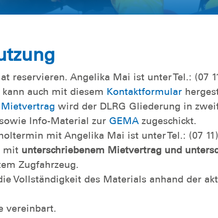
utzung
 reservieren. Angelika Mai ist unter Tel.: (07 
t kann auch mit diesem
Kontaktformular
hergest
e
Mietvertrag
wird der DLRG Gliederung in zwei
 sowie Info-Material zur
GEMA
zugeschickt.
oltermin mit Angelika Mai ist unter Tel.: (07 11
r mit
unterschriebenem Mietvertrag und unters
etem Zugfahrzeug.
ie Vollständigkeit des Materials anhand der ak
e vereinbart.