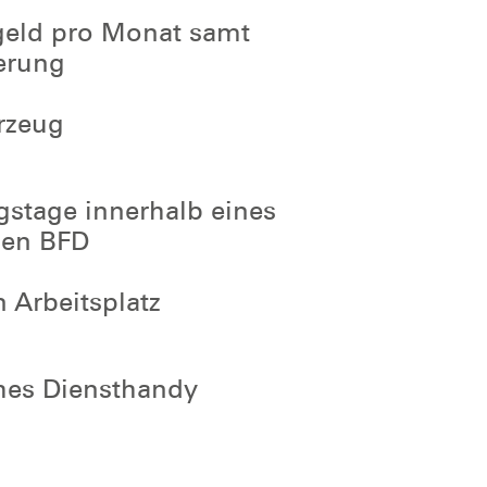
geld pro Monat samt
erung
rzeug
gstage innerhalb eines
gen BFD
 Arbeitsplatz
ches Diensthandy