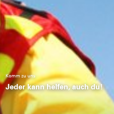
seit 1913 im Einsatz fürs
Leben
Gemeinsam stark
in der
Wasserrettung
Komm zu uns
Jeder kann helfen, auch du!